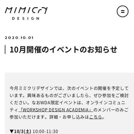
TOP
2020.10.01
WORKSHOP
10月開催のイベントのお知らせ
ABOUT
SERVICE
今月ミミクリデザインでは、次のイベントの開催を予定して
商品開発
組織開発
人材育成
地域活性化
います。興味あるものがございましたら、ぜひ参加をご検討
PROJECT
ください。なおWDA限定イベントは、オンラインコミュニ
ティ
「WORKSHOP DESIGN ACADEMIA」
のメンバーのみご
参加いただけます。詳細・お申し込みは
こちら
。
NEWS
▼10/3(土)
10:00-11:30