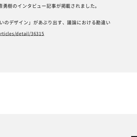
EOの安斎勇樹のインタビュー記事が掲載されました。
いのデザイン」があぶり出す、議論における勘違い
rticles/detail/36315
P
RKSHOP
PRODUCT
COMPANY
OUT
MEMBER
RVICE
CULTIBASE 
発
組織開発
人材育成
地域活性化